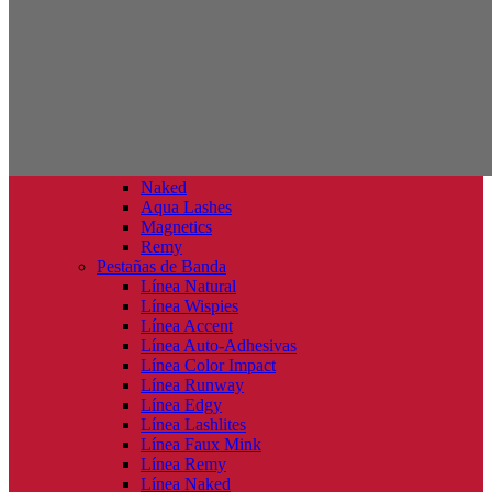
Pestañas
Best Sellers
Línea Wispies
Novedades
Naked
Aqua Lashes
Magnetics
Remy
Pestañas de Banda
Línea Natural
Línea Wispies
Línea Accent
Línea Auto-Adhesivas
Línea Color Impact
Línea Runway
Línea Edgy
Línea Lashlites
Línea Faux Mink
Línea Remy
Línea Naked